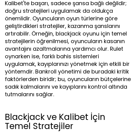
Kalibet'te başarı, sadece şansa bağlı değildir;
doğru stratejileri uygulamak da oldukça
önemlidir. Oyuncuların oyun türlerine göre
geliştirdikleri stratejiler, kazanma şanslarını
artırabilir. Örneğin, blackjack oyunu için temel
stratejilerin öğrenilmesi, oyuncuların kasanın
avantajını azaltmalarına yardımcı olur. Rulet
oynarken ise, farklı bahis sistemleri
uygulamak, kayıplarınızı yönetmek için etkili bir
yöntemdir. Bankroll yönetimi de buradaki kritik
faktörlerden biridir; bu, oyuncuların bütçelerine
sadık kalmalarını ve kayıplarını kontrol altında
tutmalarını sağlar.
Blackjack ve Kalibet İçin
Temel Stratejiler