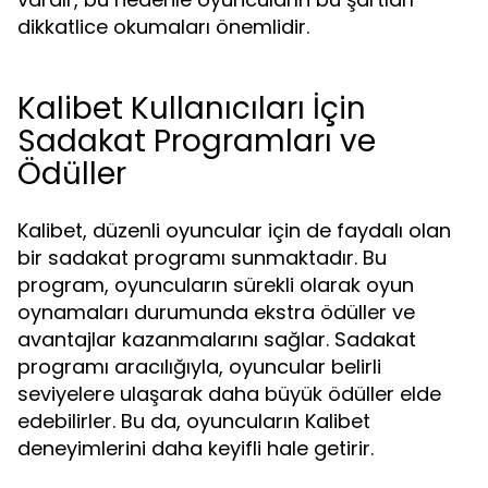
dikkatlice okumaları önemlidir.
Kalibet Kullanıcıları İçin
Sadakat Programları ve
Ödüller
Kalibet, düzenli oyuncular için de faydalı olan
bir sadakat programı sunmaktadır. Bu
program, oyuncuların sürekli olarak oyun
oynamaları durumunda ekstra ödüller ve
avantajlar kazanmalarını sağlar. Sadakat
programı aracılığıyla, oyuncular belirli
seviyelere ulaşarak daha büyük ödüller elde
edebilirler. Bu da, oyuncuların Kalibet
deneyimlerini daha keyifli hale getirir.