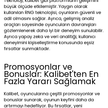
Teknoloji, Kalibet gibi platformların gelişimini
büyük ölçüde etkilemiştir. Yaygın olarak
kullanılan RNG teknolojisi, oyunların güvenli ve
adil olmasını sağlar. Ayrıca, gelişmiş analiz
araçları sayesinde oyuncuların davranışları
gözlemlenerek daha iyi bir deneyim sunulabilir.
Ayrıca yapay zeka ve veri analitiği, kullanıcı
deneyimini kişiselleştirme konusunda eşsiz
fırsatlar sunmaktadır.
Promosyonlar ve
Bonuslar: Kalibet'ten En
Fazla Yararı Sağlamak
Kalibet, oyuncularına çeşitli promosyonlar ve
bonuslar sunarak, oyunun keyfini daha da
artırmayı hedefliyor. Bu fırsatlar, yeni