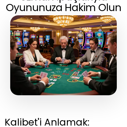
Oyununuza Hakim Olun
Kalibet'i Anlamak: